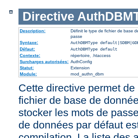
Directive
AuthDBMT
Description:
Définit le type de fichier de base 
passe
Syntaxe:
AuthDBMType default|SDBM|GD
Défaut:
AuthDBMType default
Contexte:
répertoire, .htaccess
Surcharges autorisées:
AuthConfig
Statut:
Extension
Module:
mod_authn_dbm
Cette directive permet de 
fichier de base de données
stocker les mots de passe
de données par défaut est 
compilation. La liste des 