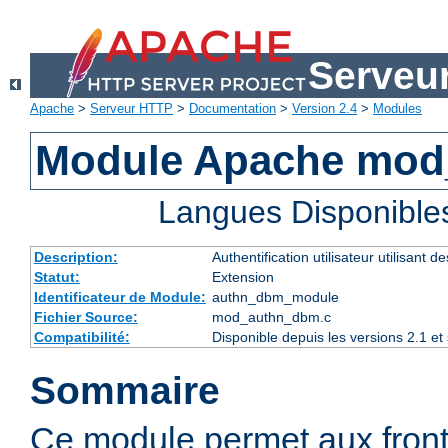
Serveu
Apache
>
Serveur HTTP
>
Documentation
>
Version 2.4
>
Modules
Module Apache mo
Langues Disponible
Description:
Authentification utilisateur utilisant 
Statut:
Extension
Identificateur de Module:
authn_dbm_module
Fichier Source:
mod_authn_dbm.c
Compatibilité:
Disponible depuis les versions 2.1 e
Sommaire
Ce module permet aux fro