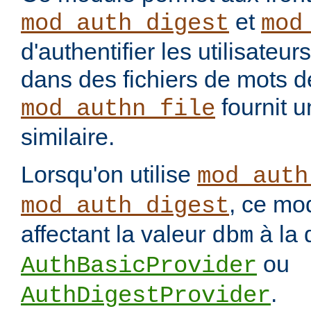
et
mod_auth_digest
mod
d'authentifier les utilisateu
dans des fichiers de mots 
fournit u
mod_authn_file
similaire.
Lorsqu'on utilise
mod_auth
, ce mo
mod_auth_digest
affectant la valeur
à la 
dbm
ou
AuthBasicProvider
.
AuthDigestProvider