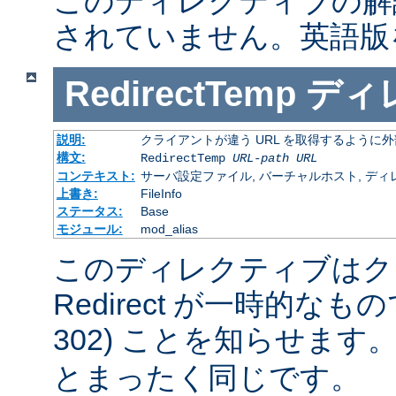
このディレクティブの解
されていません。英語版
RedirectTemp
ディ
説明:
クライアントが違う URL を取得するように
構文:
RedirectTemp
URL-path
URL
コンテキスト:
サーバ設定ファイル, バーチャルホスト, ディレクトリ
上書き:
FileInfo
ステータス:
Base
モジュール:
mod_alias
このディレクティブはク
Redirect が一時的な
302) ことを知らせます
とまったく同じです。