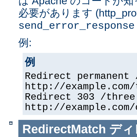
は Apache のコード
必要があります (http_prot
send_error_response
例:
例
Redirect permanent 
http://example.com/
Redirect 303 /three
http://example.com/
RedirectMatch
ディ