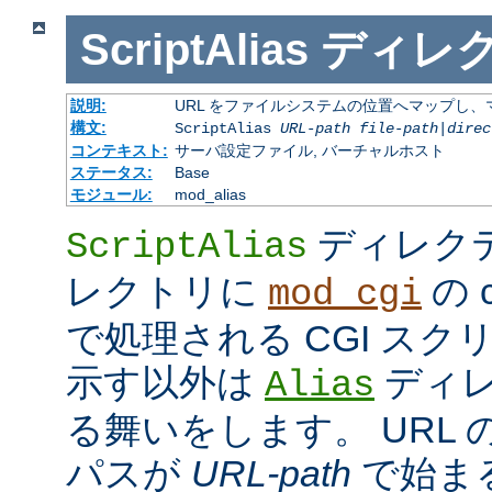
ScriptAlias
ディレ
説明:
URL をファイルシステムの位置へマップし、マ
構文:
ScriptAlias
URL-path
file-path
|
direc
コンテキスト:
サーバ設定ファイル, バーチャルホスト
ステータス:
Base
モジュール:
mod_alias
ディレク
ScriptAlias
レクトリに
の c
mod_cgi
で処理される CGI ス
示す以外は
ディレ
Alias
る舞いをします。 URL の
パスが
URL-path
で始ま