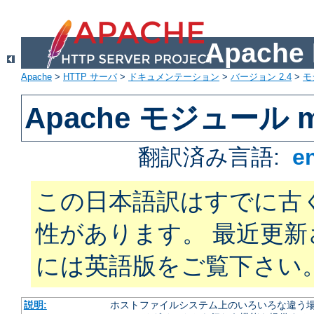
Apach
Apache
>
HTTP サーバ
>
ドキュメンテーション
>
バージョン 2.4
>
モ
Apache モジュール mo
翻訳済み言語:
e
この日本語訳はすでに古
性があります。 最近更
には英語版をご覧下さい
説明:
ホストファイルシステム上のいろいろな違う場