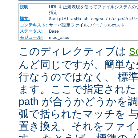
説明:
URL を正規表現を使ってファイルシステムの
指定
構文:
ScriptAliasMatch
regex
file-path
|
dir
コンテキスト:
サーバ設定ファイル, バーチャルホスト
ステータス:
Base
モジュール:
mod_alias
このディレクティブは
S
んど同じですが、簡単な
行なうのではなく、 標
ます。ここで指定された正
path が合うかどうか
弧で括られたマッチを 
置き換え、それをファイ