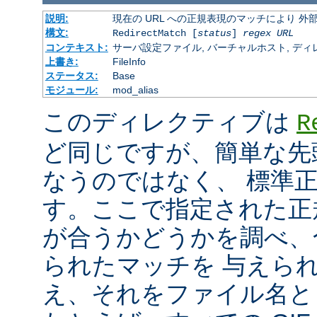
説明:
現在の URL への正規表現のマッチにより 
構文:
RedirectMatch [
status
]
regex
URL
コンテキスト:
サーバ設定ファイル, バーチャルホスト, ディレクトリ
上書き:
FileInfo
ステータス:
Base
モジュール:
mod_alias
このディレクティブは
R
ど同じですが、簡単な先
なうのではなく、 標準
す。ここで指定された正規表
が合うかどうかを調べ、
られたマッチを 与えら
え、それをファイル名と