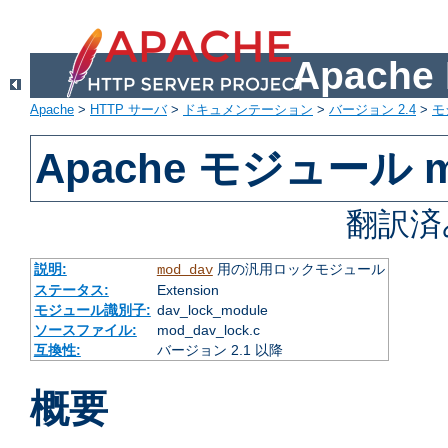
Apach
Apache
>
HTTP サーバ
>
ドキュメンテーション
>
バージョン 2.4
>
モ
Apache モジュール mo
翻訳済
説明:
用の汎用ロックモジュール
mod_dav
ステータス:
Extension
モジュール識別子:
dav_lock_module
ソースファイル:
mod_dav_lock.c
互換性:
バージョン 2.1 以降
概要